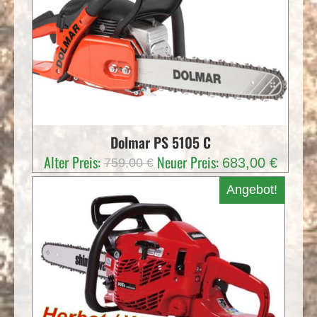
Dolmar PS 5105 C
Ursprünglicher
Aktuell
Alter Preis:
Neuer Preis:
683,00
€
759,00
€
Preis
Preis
Angebot!
war:
ist:
759,00 €
683,00 