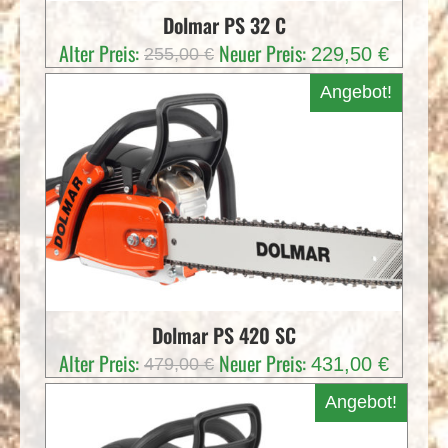
Dolmar PS 32 C
Ursprünglicher
Aktuelle
Alter Preis:
Neuer Preis:
229,50
€
255,00
€
Preis
Preis
Angebot!
war:
ist:
255,00 €
229,50 
Dolmar PS 420 SC
Ursprünglicher
Aktuelle
Alter Preis:
Neuer Preis:
431,00
€
479,00
€
Preis
Preis
Angebot!
war:
ist:
479,00 €
431,00 