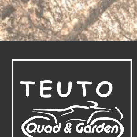
war:
ist:
608,00 €
515,00 