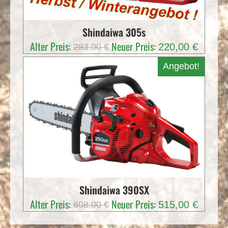
Shindaiwa 305s
Ursprünglicher
Aktuelle
Alter Preis:
Neuer Preis:
220,00
€
283,00
€
Preis
Preis
Angebot!
war:
ist:
283,00 €
220,00 
Shindaiwa 390SX
Ursprünglicher
Aktuelle
Alter Preis:
Neuer Preis:
515,00
€
608,00
€
Preis
Preis